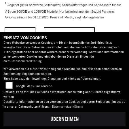
1
Angebot gilt für schwarze Seitenkoffer, Seitenkofferträger und Schlosssatz für alle
V-Strom 800/DE und 1050/DE Modelle. Nur bei teilnehmenden Suzuki Partnern.
Aktionszeitraum bis 31.12.2026. Preis inkl. MwSt., zzgl. Montagekosten
ZURÜCK
TEILEN
EINSATZ VON COOKIES
Diese Webseite verwendet Cookies, um Dir ein bestmögliches Surf-Erlebnis zu
ermöglichen. Diese Daten werden erhoben und dienen nicht für die Erstellung von
Nutzungsprofilen oder anderer weiterführender Verwendung. Sämtliche Informationen
zu verwendeten Cookies und eingebundenen Diensten findest du
hier:
Datenschutzerklärung
Wir verwenden auf dieser Website folgende Dienste, welche erst nach deiner aktiven
Zweirad Nürnberger |
Glauchauer Landstr. 18 | 09356 St.
Zustimmung eingebunden werden.
Egidien OT Lobsdorf | Deutschland
Bitte hake dazu den jeweiligen Dienst an und klicke auf Übernehmen:
AGB
|
Impressum
|
Datenschutz
|
Disclaimer
|
Google Maps und Youtube
Barrierefreiheit
|
Batterieverordnung
Optional kann mit Klick auf Alles akzeptieren der Nutzung aller Dienste zugestimmt
werden
Detailierte Informationen zu den verwendeten Cookies und deren Bedeutung findest du
Folgen Sie uns
in unserer Datenschutzerklärung:
Datenschutzerklärung
ÜBERNEHMEN